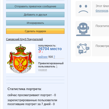
Beatrisa
Big
Этот блог
Отправить приватное сообщение
блогеров
.
Добавить в друзья
Игнорировать
Ina2011
Julletta
Посетит
Сделать подарок
Саровский Клуб Покупателей
Marssel
Merrie
популярность:
Посмотре
26704 место
-7 ↓
рейтинг
916
?
Привилегированный
пользователь
5
Nelena
Nery
уровня
Статистика портрета:
Rakushka
SKy-bo
сейчас просматривают портрет - 0
зарегистрированные пользователи
посетившие портрет за 7 дней - 0