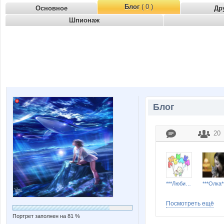
Блог
( 0 )
Основное
Др
Шпионаж
Блог
20
***Любимка***
***Олка*
Посмотреть ещё
Портрет заполнен на 81 %